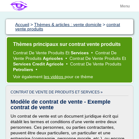
Menu
Accueil
>
Thèmes & articles : vente domicile
>
contrat
vente produits
Thèmes principaux sur contrat vente produits
Contrat
De
Vente Produits
Et
Services
•
Contrat
De
Vente Produits
Agricoles
•
Contrat
De
Vente Produits
Et
Services Credit Agricole
•
Contrat
De
Vente Produits
Petroliers
•
Voir également
les vidéos
pour ce thème
CONTRAT DE VENTE DE PRODUITS ET SERVICES »
Modèle de contrat de vente - Exemple
contrat de vente
Un contrat de vente est un document juridique écrit qui
établit les termes et conditions d'une vente entre deux
personnes. Ces personnes, ou parties contractantes,
peuvent être deux particuliers, un particulier et une
entreprise (compagnie, personne morale, etc.), ou encore