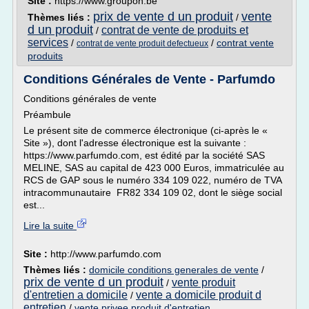
Site :
https://www.groupon.be
prix de vente d un produit
vente
Thèmes liés :
/
d un produit
contrat de vente de produits et
/
services
/
/
contrat vente
contrat de vente produit defectueux
produits
Conditions Générales de Vente - Parfumdo
Conditions générales de vente
Préambule
Le présent site de commerce électronique (ci-après le «
Site »), dont l'adresse électronique est la suivante :
https://www.parfumdo.com, est édité par la société SAS
MELINE, SAS au capital de 423 000 Euros, immatriculée au
RCS de GAP sous le numéro 334 109 022, numéro de TVA
intracommunautaire FR82 334 109 02, dont le siège social
est...
Lire la suite
Site :
http://www.parfumdo.com
Thèmes liés :
domicile conditions generales de vente
/
prix de vente d un produit
vente produit
/
d'entretien a domicile
vente a domicile produit d
/
entretien
/
vente privee produit d'entretien