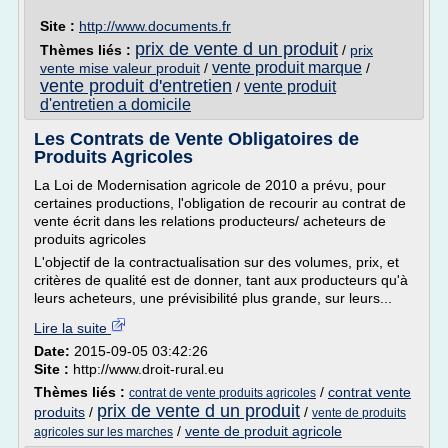
Site :
http://www.documents.fr
prix de vente d un produit
Thèmes liés :
/
prix
vente produit marque
vente mise valeur produit
/
/
vente produit d'entretien
vente produit
/
d'entretien a domicile
Les Contrats de Vente Obligatoires de
Produits Agricoles
La Loi de Modernisation agricole de 2010 a prévu, pour
certaines productions, l'obligation de recourir au contrat de
vente écrit dans les relations producteurs/ acheteurs de
produits agricoles
L'objectif de la contractualisation sur des volumes, prix, et
critères de qualité est de donner, tant aux producteurs qu'à
leurs acheteurs, une prévisibilité plus grande, sur leurs...
Lire la suite
Date:
2015-09-05 03:42:26
Site :
http://www.droit-rural.eu
Thèmes liés :
/
contrat vente
contrat de vente produits agricoles
prix de vente d un produit
produits
/
/
vente de produits
/
vente de produit agricole
agricoles sur les marches