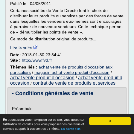
Publié le : 04/05/2011
Certaines sociétés de Vente Directe font le choix de
distribuer leurs produits ou services par des forces de vente
dans lesquelles les vendeurs eux-mêmes sont encouragés
à parrainer de nouveaux vendeurs. Cette technique permet
de « démultiplier les points de vente ».
Ce mode de distribution original de produits...
Lire la suite
Date:
2018-01-30 23:34:41
Site :
http://www.fvd.fr
Thèmes liés :
achat vente de produits d'occasion aux
particuliers
/
magasin achat vente produit d'occasion
/
achat vente produit d'occasion
achat vente produit d
/
occasion
contrat de vente de produits et services
/
- Conditions générales de vente
Préambule
Le présent site internet est exploité par la société
En poursuivant votre navigation sur ce site, vous acceptez
BERGERE DE FRANCE, Société Anonyme au capital de 8
X
l'utilisation de cookies pour vous proposer des contenus et
726 064 EUR, dont le siège social est sis 91, rue Ernest
services adaptés à vos centres d'intérêts.
En savoir plus
Bradfer à 55000 BAR LE DUC (France), immatriculée au