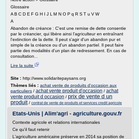
Glossaire
A B C D E F G H I J L M N O P q R S T u V W
A
Abandon de créance : C'est une remise de dette consentie
par le créancier, qui libère ainsi l'agriculteur en entraînant
l'extinction de la dette. Il peut s'agir d'un abandon pur et
simple de la créance ou d'un abandon partiel. Il peut faire
partie des modalités d'un plan de redressement. En cas de
consultation...
Lire la suite
Site :
http://www.solidaritepaysans.org
Thèmes liés :
achat vente de produits d'occasion aux
achat vente produit d'occasion
achat
particuliers
/
/
prix de vente d un
vente produit d occasion
/
produit
/
contrat de vente de produits et services credit agricole
Etats-Unis | Alim'agri - agriculture.gouv.fr
Contexte agricole et relations internationales
Ce qu'il faut retenir
L'agriculture américaine préserve en 2014 sa position de