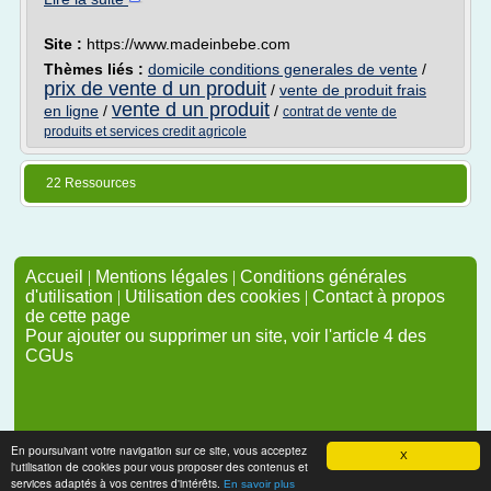
Site :
https://www.madeinbebe.com
Thèmes liés :
domicile conditions generales de vente
/
prix de vente d un produit
/
vente de produit frais
vente d un produit
en ligne
/
/
contrat de vente de
produits et services credit agricole
22 Ressources
Accueil
|
Mentions légales
|
Conditions générales
d'utilisation
|
Utilisation des cookies
|
Contact à propos
de cette page
Pour ajouter ou supprimer un site, voir l'article 4 des
CGUs
En poursuivant votre navigation sur ce site, vous acceptez
X
l'utilisation de cookies pour vous proposer des contenus et
services adaptés à vos centres d'intérêts.
En savoir plus