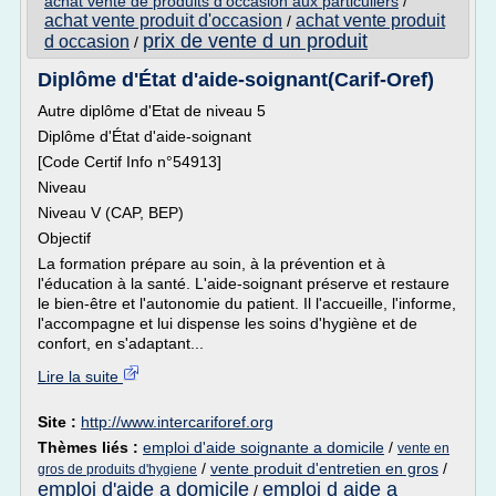
achat vente de produits d'occasion aux particuliers
/
achat vente produit d'occasion
achat vente produit
/
prix de vente d un produit
d occasion
/
Diplôme d'État d'aide-soignant(Carif-Oref)
Autre diplôme d'Etat de niveau 5
Diplôme d'État d'aide-soignant
[Code Certif Info n°54913]
Niveau
Niveau V (CAP, BEP)
Objectif
La formation prépare au soin, à la prévention et à
l'éducation à la santé. L'aide-soignant préserve et restaure
le bien-être et l'autonomie du patient. Il l'accueille, l'informe,
l'accompagne et lui dispense les soins d'hygiène et de
confort, en s'adaptant...
Lire la suite
Site :
http://www.intercariforef.org
Thèmes liés :
emploi d'aide soignante a domicile
/
vente en
/
vente produit d'entretien en gros
/
gros de produits d'hygiene
emploi d'aide a domicile
emploi d aide a
/