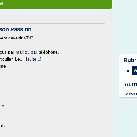
me
son Passion
ent devenir VDI?
nous par mail ou par téléphone.
ticulier. Le...
[suite...]
Rubr
ème
v
Autr
deve
I o
nt a