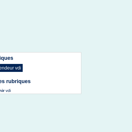
iques
endeur vdi
es rubriques
nir
vdi