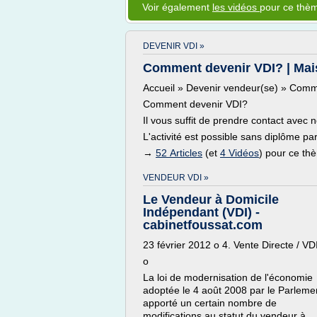
Voir également
les vidéos
pour ce thè
DEVENIR VDI »
Comment devenir VDI? | Mai
Accueil » Devenir vendeur(se) » Comm
Comment devenir VDI?
Il vous suffit de prendre contact avec 
L'activité est possible sans diplôme par
→
52 Articles
(et
4 Vidéos
) pour ce th
VENDEUR VDI »
Le Vendeur à Domicile
Indépendant (VDI) -
cabinetfoussat.com
23 février 2012 o 4. Vente Directe / VD
o
La loi de modernisation de l'économie
adoptée le 4 août 2008 par le Parleme
apporté un certain nombre de
modifications au statut du vendeur à