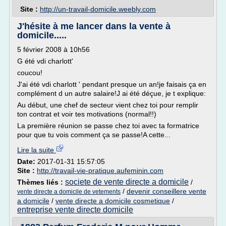
Site :
http://un-travail-domicile.weebly.com
J'hésite à me lancer dans la vente à
domicile.....
5 février 2008 à 10h56
G été vdi charlott'
coucou!
J'ai été vdi charlott ' pendant presque un an!je faisais ça en
complément d un autre salaire!J ai été déçue, je t explique:
Au début, une chef de secteur vient chez toi pour remplir
ton contrat et voir tes motivations (normal!!)
La première réunion se passe chez toi avec ta formatrice
pour que tu vois comment ça se passe!A cette...
Lire la suite
Date:
2017-01-31 15:57:05
Site :
http://travail-vie-pratique.aufeminin.com
societe de vente directe a domicile
Thèmes liés :
/
/
devenir conseillere vente
vente directe a domicile de vetements
a domicile
/
vente directe a domicile cosmetique
/
entreprise vente directe domicile