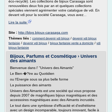
éco-recyclé). Les collections de bijoux Carasaga sont
renouvelées deux fois par an et quelques collections
spéciales viennent agrémenter votre catalogue de vdi. En
devant vdi pour la société Carasaga, vous avez...
Lire la suite
Site :
http://blog.bijoux-carasaga.com
Thèmes liés :
/
comment devenir vdi bijoux
devenir vdi bijoux
/
/
/
fantaisie
devenir vdi bijoux
bijoux fantaisie vente a domicile
vdi
bijoux fantaisie
Bijoux, Parfums et Cosmétique › Univers
des aimants
Bienvenue dans l' "Univers des Aimants"
Le Bien-�?tre au Quotidien
ou l'Energie sous sa plus belle forme
La puissance des aimants
Univers des Aimants est une société qui vous propose
depuis 2007 de magnifiques bijoux magnétiques et des
accessoires magnétiques avec des Aimants incrustés.
Le tout dans une symbiose d'efficacité et d'esthétisme
avec un design incomparable, toujours innovant, facile à