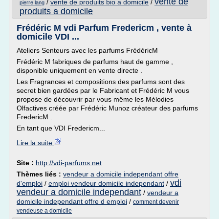
vente de
/
vente de produits bio a domicile
/
pierre lang
produits a domicile
Frédéric M vdi Parfum Fredericm , vente à
domicile VDI ...
Ateliers Senteurs avec les parfums FrédéricM
Frédéric M fabriques de parfums haut de gamme ,
disponible uniquement en vente directe .
Les Fragrances et compositions des parfums sont des
secret bien gardées par le Fabricant et Frédéric M vous
propose de découvrir par vous même les Mélodies
Olfactives créée par Frédéric Munoz créateur des parfums
FredericM .
En tant que VDI Fredericm...
Lire la suite
Site :
http://vdi-parfums.net
Thèmes liés :
vendeur a domicile independant offre
vdi
d'emploi
/
emploi vendeur domicile independant
/
vendeur a domicile independant
/
vendeur a
domicile independant offre d emploi
/
comment devenir
vendeuse a domicile