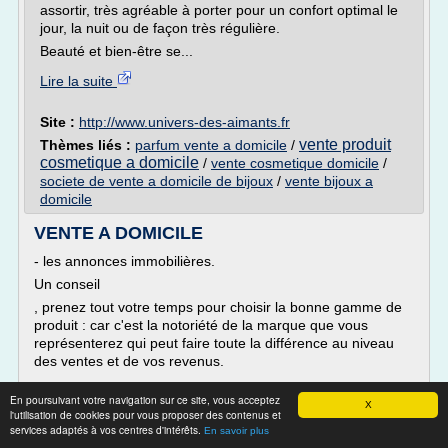
assortir, très agréable à porter pour un confort optimal le
jour, la nuit ou de façon très régulière.
Beauté et bien-être se...
Lire la suite
Site :
http://www.univers-des-aimants.fr
vente produit
Thèmes liés :
parfum vente a domicile
/
cosmetique a domicile
/
vente cosmetique domicile
/
societe de vente a domicile de bijoux
/
vente bijoux a
domicile
VENTE A DOMICILE
- les annonces immobilières.
Un conseil
, prenez tout votre temps pour choisir la bonne gamme de
produit : car c'est la notoriété de la marque que vous
représenterez qui peut faire toute la différence au niveau
des ventes et de vos revenus.
En poursuivant votre navigation sur ce site, vous acceptez
C
X
l'utilisation de cookies pour vous proposer des contenus et
services adaptés à vos centres d'intérêts.
Comment se déroule une vente :
En savoir plus