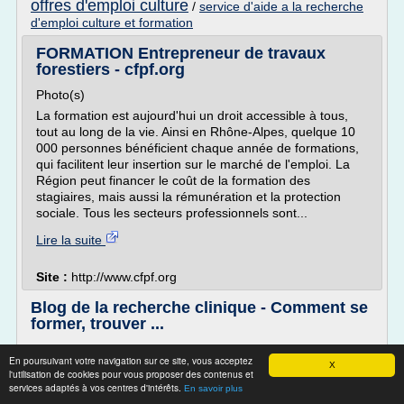
offres d'emploi culture
/
service d'aide a la recherche
d'emploi culture et formation
FORMATION Entrepreneur de travaux
forestiers - cfpf.org
Photo(s)
La formation est aujourd'hui un droit accessible à tous,
tout au long de la vie. Ainsi en Rhône-Alpes, quelque 10
000 personnes bénéficient chaque année de formations,
qui facilitent leur insertion sur le marché de l'emploi. La
Région peut financer le coût de la formation des
stagiaires, mais aussi la rémunération et la protection
sociale. Tous les secteurs professionnels sont...
Lire la suite
Site :
http://www.cfpf.org
Blog de la recherche clinique - Comment se
former, trouver ...
Comment se former, trouver un emploi et pratiquer le
En poursuivant votre navigation sur ce site, vous acceptez
métier d'attaché de recherche clinique
X
l'utilisation de cookies pour vous proposer des contenus et
Menu
services adaptés à vos centres d'intérêts.
En savoir plus