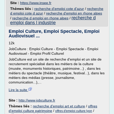
Site :
https://www.insee.fr
Thèmes liés :
recherche d'emploi cote d'azur
/
recherche
d emploi cote d azur
/
recherche d'emploi en rhone alpes
recherche d
/
recherche d emploi en rhone alpes
/
emploi dans l industrie
Emploi Culture, Emploi Spectacle, Emploi
Audiovisuel ...
12k
JobCulture : Emploi Culture - Emploi Spectacle - Emploi
Audiovisuel - Emploi Profil Culturel
JobCulture est un site de recherche d'emploi et un site de
recrutement spécialisé dans les métiers de la culture
(musée, monuments historiques, patrimoine...) , dans les
métiers du spectacle (théâtre, musique, festival...), dans les
métiers des médias (presse, journalisme,
communication...),...
Lire la suite
Site :
http://www.jobculture.fr
Thèmes liés :
recherche d'emploi art et culture
/
offres
d'emploi culture patrimoine
/
/
offres d'emploi culture lyon