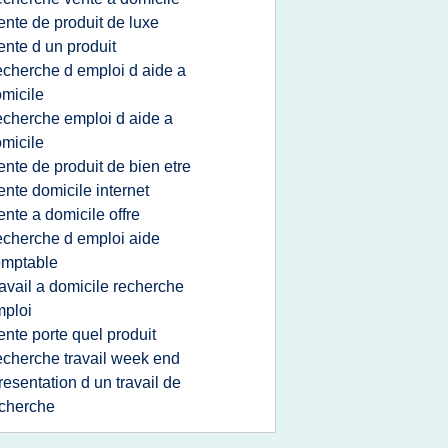
ente de produit de luxe
ente d un produit
echerche d emploi d aide a
micile
echerche emploi d aide a
micile
ente de produit de bien etre
ente domicile internet
ente a domicile offre
echerche d emploi aide
omptable
ravail a domicile recherche
ploi
ente porte quel produit
echerche travail week end
resentation d un travail de
cherche