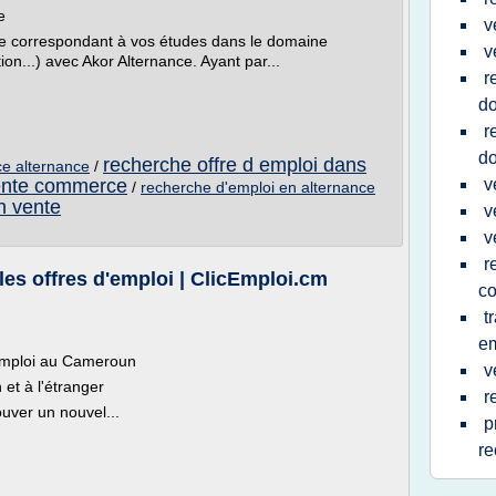
e
v
nce correspondant à vos études dans le domaine
v
on...) avec Akor Alternance. Ayant par...
r
do
r
do
recherche offre d emploi dans
ce alternance
/
vente commerce
v
/
recherche d'emploi en alternance
n vente
v
v
r
es offres d'emploi | ClicEmploi.cm
c
t
em
cEmploi au Cameroun
v
et à l'étranger
r
uver un nouvel...
p
re