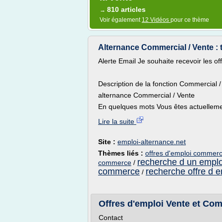
810 articles
→
Voir également
12 Vidéos
pour ce thème
Alternance Commercial / Vente : t
Alerte Email Je souhaite recevoir les o
Description de la fonction Commercial /
alternance Commercial / Vente
En quelques mots Vous êtes actuellemen
Lire la suite
Site :
emploi-alternance.net
Thèmes liés :
offres d'emploi commerc
recherche d un emplo
commerce
/
commerce
recherche offre d e
/
Offres d'emploi Vente et Com
Contact