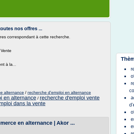
outes nos offres ...
ffres correspondant à cette recherche.
 Vente
Thèm
t à la...
r
o
r
c
e alternance
/
recherche d'emploi en alternance
i en alternance
recherche d'emploi vente
a
/
mploi dans la vente
d'
o
e
merce en alternance | Akor ...
e
r