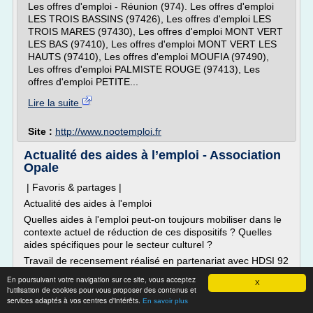
Les offres d'emploi - Réunion (974). Les offres d'emploi
LES TROIS BASSINS (97426), Les offres d'emploi LES
TROIS MARES (97430), Les offres d'emploi MONT VERT
LES BAS (97410), Les offres d'emploi MONT VERT LES
HAUTS (97410), Les offres d'emploi MOUFIA (97490),
Les offres d'emploi PALMISTE ROUGE (97413), Les
offres d'emploi PETITE...
Lire la suite
Site :
http://www.nootemploi.fr
Actualité des aides à l’emploi - Association
Opale
| Favoris & partages |
Actualité des aides à l'emploi
Quelles aides à l'emploi peut-on toujours mobiliser dans le
contexte actuel de réduction de ces dispositifs ? Quelles
aides spécifiques pour le secteur culturel ?
Travail de recensement réalisé en partenariat avec HDSI 92
et l'Ufisc dans le cadre de sa mission de structuration
En poursuivant votre navigation sur ce site, vous acceptez
X
professionnelle, et de ressource pour les DLA - mars...
l'utilisation de cookies pour vous proposer des contenus et
services adaptés à vos centres d'intérêts.
En savoir plus
Lire la suite