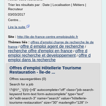
Trier les résultats par : Date | Localisation | Métiers |
Recruteur
03/03/2017
Centre...
Lire la suite
Site :
http://ile-de-france-centre.emploipublic.fr
Thèmes liés :
offres d'emploi charge de recherche ile de
offre d emploi agent de recherche
france
/
/
recherche offre d'emploi en france
offre d
/
emploi recherche et developpement
offre d
/
emploi dans la recherche
Offres d'emploi Hôtellerie Tourisme
Restauration - Île-de ...
Offres sauvegardées (0)
Search for a job
\?@\\^_`\{\|\}~]+$" autocomplete="off" class="job-search-
keyword form-text form-autocomplete" type="text"
id="edit-search-3" name="search" value="hôtellerie-
tourisme-restauration" size="30" maxlength="128" />