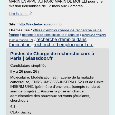
MARIN EN APPUI AU PARC MARIN DE MOHELI pour une
mission indemnisée de 12 mois aux Comores....
Lire la suite
Site :
http://ile-de-la-reunion.info
Thèmes liés :
offres d'emploi charge de recherche ile de
france
/
/
recherche offre d'emploi ile de la reunion
recherche d'emploi
recherche d'emploi dans
/
ile de la reunion 974
l'animation
recherche d emploi pour l ete
/
Postes de Charge de recherche cnrs à
Paris | Glassdoor.fr
Candidature simplifiée
Il y a 26 jours 26 j
Moléculaire, Modélisation et imagerie de la maladie
cancéreuse) CNRS UMS3655-INSERM US23 et de l'unité
INSERM U981 (périmètre d'environ... (compte rendu et
suivi de projets) ... Assurer la prise en charge
administrative des nouveaux arrivants (étudiants,
chercheurs...
4,1
CEA - Saclay