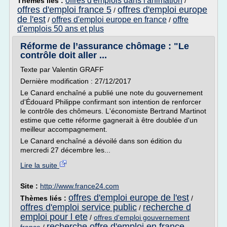
offres d'emplois dans l'animation
Thèmes liés :
/
offres d'emploi france 5
offres d'emploi europe
/
de l'est
offres d'emploi europe en france
offre
/
/
d'emplois 50 ans et plus
Réforme de l’assurance chômage : "Le
contrôle doit aller ...
Texte par Valentin GRAFF
Dernière modification : 27/12/2017
Le Canard enchaîné a publié une note du gouvernement
d'Édouard Philippe confirmant son intention de renforcer
le contrôle des chômeurs. L'économiste Bertrand Martinot
estime que cette réforme gagnerait à être doublée d'un
meilleur accompagnement.
Le Canard enchaîné a dévoilé dans son édition du
mercredi 27 décembre les...
Lire la suite
Site :
http://www.france24.com
offres d'emploi europe de l'est
Thèmes liés :
/
offres d'emploi service public
recherche d
/
emploi pour l ete
/
offres d'emploi gouvernement
recherche offre d'emploi en france