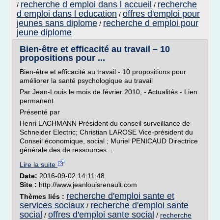
recherche d emploi dans l accueil
recherche
/
/
d emploi dans l education
offres d'emploi pour
/
jeunes sans diplome
recherche d emploi pour
/
jeune diplome
Bien-être et efficacité au travail – 10
propositions pour ...
Bien-être et efficacité au travail - 10 propositions pour
améliorer la santé psychologique au travail
Par Jean-Louis le mois de février 2010, - Actualités - Lien
permanent
Présenté par
Henri LACHMANN Président du conseil surveillance de
Schneider Electric; Christian LAROSE Vice-président du
Conseil économique, social ; Muriel PENICAUD Directrice
générale des de ressources...
Lire la suite
Date:
2016-09-02 14:11:48
Site :
http://www.jeanlouisrenault.com
recherche d'emploi sante et
Thèmes liés :
services sociaux
recherche d'emploi sante
/
social
offres d'emploi sante social
/
/
recherche