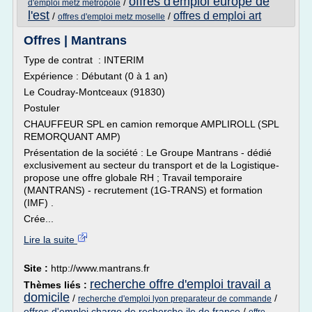
offres d'emploi europe de
/
d'emploi metz metropole
l'est
offres d emploi art
/
/
offres d'emploi metz moselle
Offres | Mantrans
Type de contrat : INTERIM
Expérience : Débutant (0 à 1 an)
Le Coudray-Montceaux (91830)
Postuler
CHAUFFEUR SPL en camion remorque AMPLIROLL (SPL
REMORQUANT AMP)
Présentation de la société : Le Groupe Mantrans - dédié
exclusivement au secteur du transport et de la Logistique-
propose une offre globale RH ; Travail temporaire
(MANTRANS) - recrutement (1G-TRANS) et formation
(IMF) .
Crée...
Lire la suite
Site :
http://www.mantrans.fr
recherche offre d'emploi travail a
Thèmes liés :
domicile
/
/
recherche d'emploi lyon preparateur de commande
offres d'emploi charge de recherche ile de france
/