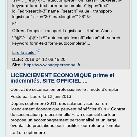
\?@\\^_`\{\|\}~]+$" autocomplete="off" class="job-search-
keyword form-text form-autocomplete" type="text"
id="edit-search-3" name="search" value="transport-
logistique" size="30" maxlength="128" />
51
Offres d'emploi Transport Logistique - Rhône-Alpes
\?@\\^_`\{\|\}~]+$" autocomplete="off" class="job-search-
keyword form-text form-autocomplete"...
Lire la suite
Date:
2018-04-12 08:45:20
Site :
https://www.pagepersonnel.fr
LICENCIEMENT ECONOMIQUE prime et
indemnités, SITE OFFICIEL ...
Contrat de sécurisation professionnelle : mode d'emploi
Posté par Laure le 12 juin 2013
Depuis septembre 2011, des salariés visés par un
licenciement économique peuvent bénéficier d'un « Contrat
de sécurisation professionnelle ». Un dispositif qui leur
propose un accompagnement personnalisé et un large
éventail de prestations pour faciliter leur retour à l'emploi.
Le 1er septembre...