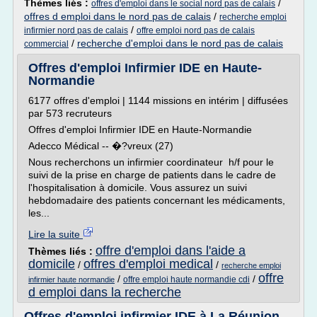
Thèmes liés :
/
offres d'emploi dans le social nord pas de calais
offres d emploi dans le nord pas de calais
/
recherche emploi
/
infirmier nord pas de calais
offre emploi nord pas de calais
/
recherche d'emploi dans le nord pas de calais
commercial
Offres d'emploi Infirmier IDE en Haute-
Normandie
6177 offres d'emploi | 1144 missions en intérim | diffusées
par 573 recruteurs
Offres d'emploi Infirmier IDE en Haute-Normandie
Adecco Médical -- �?vreux (27)
Nous recherchons un infirmier coordinateur h/f pour le
suivi de la prise en charge de patients dans le cadre de
l'hospitalisation à domicile. Vous assurez un suivi
hebdomadaire des patients concernant les médicaments,
les...
Lire la suite
offre d'emploi dans l'aide a
Thèmes liés :
domicile
offres d'emploi medical
/
/
recherche emploi
offre
/
/
offre emploi haute normandie cdi
infirmier haute normandie
d emploi dans la recherche
Offres d'emploi infirmier IDE à La Réunion