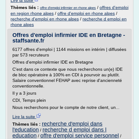
Lire la suite
Thèmes liés :
/
offres d'emploi
offre d'emploi infirmier en rhone alpes
en region rhone alpes
/
offre d'emploi en rhone alpes
/
recherche d'emploi en rhone alpes
/
recherche d emploi en
rhone alpes
Offres d'emploi infirmier IDE en Bretagne -
staffsante.fr
6177 offres d'emploi | 1144 missions en intérim | diffusées
par 573 recruteurs
Offres d'emploi infirmier IDE en Bretagne
C'est dans ce contexte que nous recherchons un(e) IDE
de bloc opératoire à 100% en CDI à pourvoir au plutôt.
Salaire conventionnel FEHAP avec reprise d'ancienneté
conventionnelle.
Il y a 3 jours
CDI, Temps plein
Nous recherchons pour le compte de notre client, un...
Lire la suite
recherche d'emploi dans
Thèmes liés :
l'education
recherche d emploi dans l
/
education
offre d'emploi service personnel
/
/