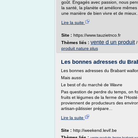
goût. Engagés avec passion, nous penso
la santé, la planète et améliore mêmes
une manière de bien vivre et de mieux..
Lire la suite
Site :
https://www.tauzietnco.fr
vente d un produit
Thèmes liés :
produit nature plus
Les bonnes adresses du Braba
Les bonnes adresses du Brabant wallo
Mais aussi
Le best of du marché de Wavre
Pas question de perdre du temps, on fo
fruits et légumes de la ferme de l'Hosté
proviennent de producteurs des environs
artisan-pâtissier prépare...
Lire la suite
Site :
http://weekend.levif.be
Thèmes liés :
vente produits ferme brabant wa