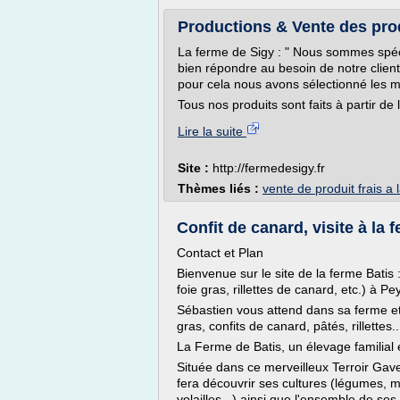
Productions & Vente des produ
La ferme de Sigy : " Nous sommes spécia
bien répondre au besoin de notre client
pour cela nous avons sélectionné les me
Tous nos produits sont faits à partir de l
Lire la suite
Site :
http://fermedesigy.fr
Thèmes liés :
vente de produit frais a 
Confit de canard, visite à la 
Contact et Plan
Bienvenue sur le site de la ferme Batis :
foie gras, rillettes de canard, etc.) à 
Sébastien vous attend dans sa ferme et 
gras, confits de canard, pâtés, rillettes..
La Ferme de Batis, un élevage familial et
Située dans ce merveilleux Terroir Gave
fera découvrir ses cultures (légumes, ma
volailles...) ainsi que l'ensemble de ses 