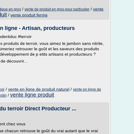
/
/
vente
tique en gros
vente de produit en gros pour particulier
uit
/
vente produit ferme
n ligne - Artisan, producteurs
oderéduc #terroir
produits de terroir, vous aimez le jambon sans nitrite,
meriez retrouver le goût et les saveurs des produits
au développement de p etits artisans et producteurs ?
e découvrir...
/
vente en ligne de produit naturel
/
oir
vente en ligne de
vente ligne produit
/
ardin
u terroir Direct Producteur ...
ment chez vous
e chacun retrouve le goût du vrai autant que le vrai