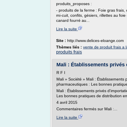
produits_proposes :
- produits de la ferme : Foie gras frais, 
mi-cuit, confits, gésiers, rillettes au f
canard fourré au...
Lire la suite
Site :
http://www.delices-eloange.com
Thèmes liés :
vente de produit frais a 
produits frais
Mali : Établissements privés d
R F I
Mali » Société » Mali : Établissements 
pharmaceutiques : Les bonnes pratique
Mali : Établissements privés d'importat
Les bonnes pratiques de distribution 
4 avril 2015
Commentaires fermés sur Mali :...
Lire la suite