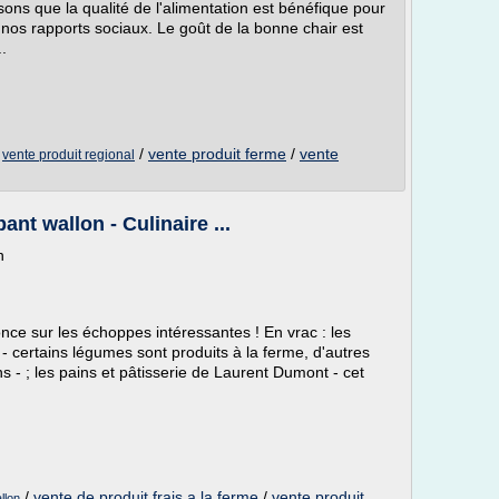
ns que la qualité de l'alimentation est bénéfique pour
 nos rapports sociaux. Le goût de la bonne chair est
.
/
/
vente produit ferme
/
vente
vente produit regional
nt wallon - Culinaire ...
n
nce sur les échoppes intéressantes ! En vrac : les
 - certains légumes sont produits à la ferme, d'autres
 - ; les pains et pâtisserie de Laurent Dumont - cet
/
vente de produit frais a la ferme
/
vente produit
llon