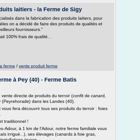
its laitiers - la Ferme de Sigy
lisés dans la fabrication des produits laitiers, pour
èles on a décidé de faire des produits de qualités et
illeurs fournisseurs."
ait 100% frais de qualité...
la ferme
/
vente produit ferme
ferme à Pey (40) - Ferme Batis
 vente directe de produits du terroir (confit de canard,
Pey (Peyrehorade) dans les Landes (40).
vous fera découvrir tous ses produits du terroir : foies
.
 traditionnel !
s-Adour, à 1 km de l'Adour, notre ferme familiale vous
ïs irrigué...), ses élevages (canards à foie gras,
installations (parcs...