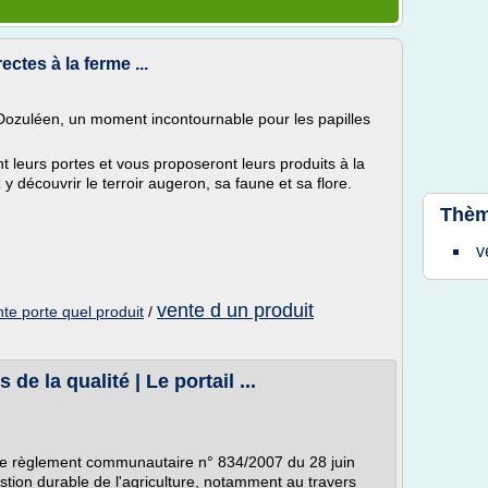
ctes à la ferme ...
ozuléen, un moment incontournable pour les papilles
 leurs portes et vous proposeront leurs produits à la
y découvrir le terroir augeron, sa faune et sa flore.
Thèm
v
vente d un produit
te porte quel produit
/
de la qualité | Le portail ...
ar le règlement communautaire n° 834/2007 du 28 juin
stion durable de l'agriculture, notamment au travers