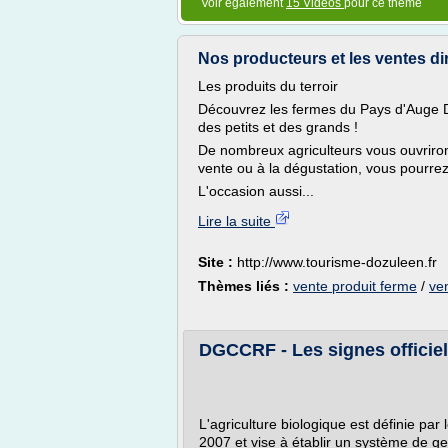
Voir également
15 Vidéos
pour ce thème
Nos producteurs et les ventes dire
Les produits du terroir
Découvrez les fermes du Pays d'Auge D
des petits et des grands !
De nombreux agriculteurs vous ouvriront
vente ou à la dégustation, vous pourrez 
L'occasion aussi...
Lire la suite
Site :
http://www.tourisme-dozuleen.fr
Thèmes liés :
vente produit ferme
/
ven
DGCCRF - Les signes officiels 
L'agriculture biologique est définie p
2007 et vise à établir un système de ge