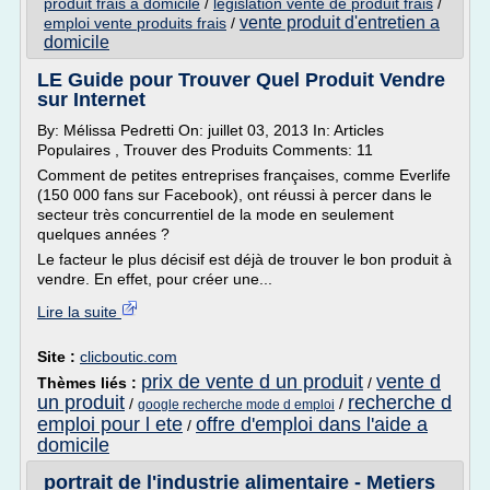
produit frais a domicile
/
legislation vente de produit frais
/
vente produit d'entretien a
emploi vente produits frais
/
domicile
LE Guide pour Trouver Quel Produit Vendre
sur Internet
By: Mélissa Pedretti On: juillet 03, 2013 In: Articles
Populaires , Trouver des Produits Comments: 11
Comment de petites entreprises françaises, comme Everlife
(150 000 fans sur Facebook), ont réussi à percer dans le
secteur très concurrentiel de la mode en seulement
quelques années ?
Le facteur le plus décisif est déjà de trouver le bon produit à
vendre. En effet, pour créer une...
Lire la suite
Site :
clicboutic.com
prix de vente d un produit
vente d
Thèmes liés :
/
un produit
recherche d
/
/
google recherche mode d emploi
emploi pour l ete
offre d'emploi dans l'aide a
/
domicile
portrait de l'industrie alimentaire - Metiers