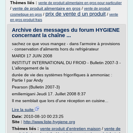
Thèmes liés :
vente de produit alimentaire en gros pour particulier
/
vente de produit alimentaire en gros
/
vente de produit
prix de vente d un produit
/
/
cosmetique en gros
vente
en gros produit frais
Archive des messages du forum HYGIENE
concernant la chaîne ...
sachez ce que vous mangez - dans l'armoire à provisions
- conservation d'aliments hors du refrigérateur
MARDI 17 JUIN 2008
INSTITUT INTERNATIONAL DU FROID - Bulletin 2007-3 -
L'allongement de la
durée de vie des systèmes frigorifiques à ammoniac :
Partie I par Andy
Pearson (Bulletin 2007-3)
emiliemigani Jeudi 17. Juillet 2008 8:37
Il me semblait que lors d'une réception en cuisine...
Lire la suite
Date:
2010-08-10 00:23:25
Site :
http://www.liste-hygiene.org
Thèmes liés :
vente produit d'entretien maison
/
vente de