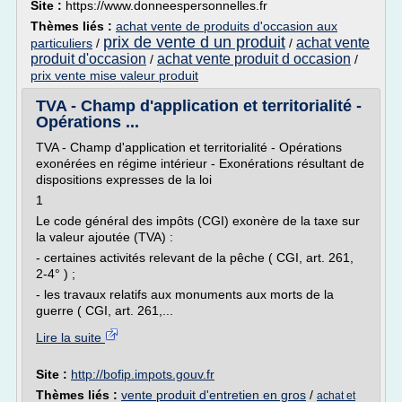
Site :
https://www.donneespersonnelles.fr
Thèmes liés :
achat vente de produits d'occasion aux
prix de vente d un produit
achat vente
particuliers
/
/
produit d'occasion
achat vente produit d occasion
/
/
prix vente mise valeur produit
TVA - Champ d'application et territorialité -
Opérations ...
TVA - Champ d'application et territorialité - Opérations
exonérées en régime intérieur - Exonérations résultant de
dispositions expresses de la loi
1
Le code général des impôts (CGI) exonère de la taxe sur
la valeur ajoutée (TVA) :
- certaines activités relevant de la pêche ( CGI, art. 261,
2-4° ) ;
- les travaux relatifs aux monuments aux morts de la
guerre ( CGI, art. 261,...
Lire la suite
Site :
http://bofip.impots.gouv.fr
Thèmes liés :
vente produit d'entretien en gros
/
achat et