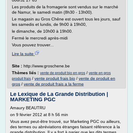
086/32 27 63
Les produits de la fromagerie sont vendus sur le marché
de Namur, le samedi matin (8h30 - 13h00).
Le magasin au Gros Chêne est ouvert tous les jours, sauf
les samedis et lundis, de 9h00 à 19h00,
le dimanche, de 10h00 à 19h00.
Fermé le mercredi après-midi
Vous pouvez trouver...
Lire la suite
Site :
http://www.groschene.be
Thèmes liés :
/
vente de produit bio en gros
vente en gros
/
vente produit frais bio
/
vente de produit en
produit frais
gros
/
vente de produit frais a la ferme
Le Lexique de La Grande Distribution |
MARKETING PGC
Amaury BEAUTRU
on 9 février 2012 at 8 h 56 min
Vous avez peut-être trouvé, sur Marketing PGC ou ailleurs,
des termes ou abréviations étranges faisant référence à la
grande distribution. Il y a fort à parier que les dits termes