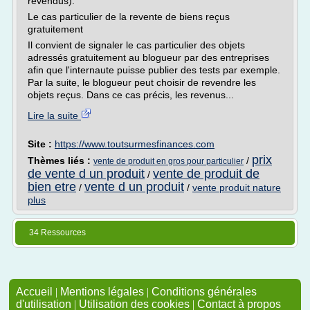
revendus).
Le cas particulier de la revente de biens reçus
gratuitement
Il convient de signaler le cas particulier des objets
adressés gratuitement au blogueur par des entreprises
afin que l'internaute puisse publier des tests par exemple.
Par la suite, le blogueur peut choisir de revendre les
objets reçus. Dans ce cas précis, les revenus...
Lire la suite
Site :
https://www.toutsurmesfinances.com
prix
Thèmes liés :
/
vente de produit en gros pour particulier
de vente d un produit
vente de produit de
/
bien etre
vente d un produit
/
/
vente produit nature
plus
34 Ressources
Accueil
|
Mentions légales
|
Conditions générales
d'utilisation
|
Utilisation des cookies
|
Contact à propos