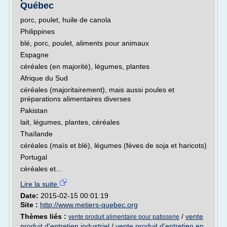
Québec
porc, poulet, huile de canola
Philippines
blé, porc, poulet, aliments pour animaux
Espagne
céréales (en majorité), légumes, plantes
Afrique du Sud
céréales (majoritairement), mais aussi poules et
préparations alimentaires diverses
Pakistan
lait, légumes, plantes, céréales
Thaïlande
céréales (maïs et blé), légumes (fèves de soja et haricots)
Portugal
céréales et...
Lire la suite
Date:
2015-02-15 00:01:19
Site :
http://www.metiers-quebec.org
Thèmes liés :
/
vente
vente produit alimentaire pour patisserie
produit d'entretien industriel
/
vente produit d'entretien en