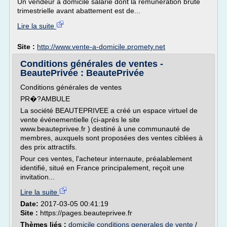
Un vendeur à domicile salarié dont la rémunération brute
trimestrielle avant abattement est de...
Lire la suite
Site :
http://www.vente-a-domicile.promety.net
Conditions générales de ventes -
BeautePrivée : BeautePrivée
Conditions générales de ventes
PR�?AMBULE
La société BEAUTEPRIVEE a créé un espace virtuel de
vente événementielle (ci-après le site
www.beauteprivee.fr ) destiné à une communauté de
membres, auxquels sont proposées des ventes ciblées à
des prix attractifs.
Pour ces ventes, l'acheteur internaute, préalablement
identifié, situé en France principalement, reçoit une
invitation...
Lire la suite
Date:
2017-03-05 00:41:19
Site :
https://pages.beauteprivee.fr
Thèmes liés :
domicile conditions generales de vente
/