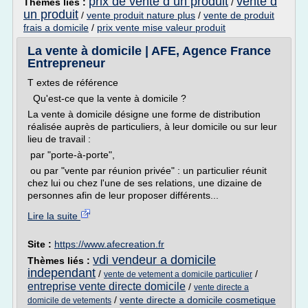
prix de vente d un produit
vente d
Thèmes liés :
/
un produit
/
vente produit nature plus
/
vente de produit
frais a domicile
/
prix vente mise valeur produit
La vente à domicile | AFE, Agence France
Entrepreneur
T extes de référence
Qu'est-ce que la vente à domicile ?
La vente à domicile désigne une forme de distribution
réalisée auprès de particuliers, à leur domicile ou sur leur
lieu de travail :
par "porte-à-porte",
ou par "vente par réunion privée" : un particulier réunit
chez lui ou chez l'une de ses relations, une dizaine de
personnes afin de leur proposer différents...
Lire la suite
Site :
https://www.afecreation.fr
vdi vendeur a domicile
Thèmes liés :
independant
/
/
vente de vetement a domicile particulier
entreprise vente directe domicile
/
vente directe a
/
vente directe a domicile cosmetique
domicile de vetements