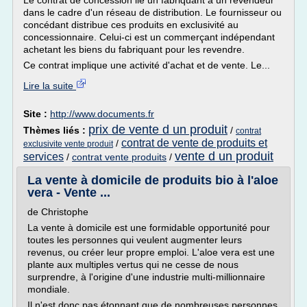
Le contrat de concession lie un fabriquant à un revendeur
dans le cadre d'un réseau de distribution. Le fournisseur ou
concédant distribue ces produits en exclusivité au
concessionnaire. Celui-ci est un commerçant indépendant
achetant les biens du fabriquant pour les revendre.
Ce contrat implique une activité d'achat et de vente. Le...
Lire la suite
Site :
http://www.documents.fr
prix de vente d un produit
Thèmes liés :
/
contrat
contrat de vente de produits et
/
exclusivite vente produit
vente d un produit
services
/
contrat vente produits
/
La vente à domicile de produits bio à l'aloe
vera - Vente ...
de Christophe
La vente à domicile est une formidable opportunité pour
toutes les personnes qui veulent augmenter leurs
revenus, ou créer leur propre emploi. L'aloe vera est une
plante aux multiples vertus qui ne cesse de nous
surprendre, à l'origine d'une industrie multi-millionnaire
mondiale.
Il n'est donc pas étonnant que de nombreuses personnes