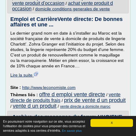
vente produit d'occasion
achat vente produit d
/
occasion
/
domicile conditions generales de vente
Emploi et CarrièreVente directe: De bonnes
affaires et une ...
Le dernier grand nom en date à s'installer au Maroc est la
société française de vente à domicile de produits de lingerie
Charlott'. Zohra Granger est l'initiatrice du projet. Selon des
études, la lingerie représente 20% du budget d'une femme.
C'est un produit de renouvellement comme le maquillage
ou la maroquinerie. Métier en plein essor, la croissance est
de 10% chaque année en France....
Lire la suite
Site :
http://www.leconomiste.com
offre d emploi vente directe
vente
Thèmes liés :
/
prix de vente d un produit
directe de produits frais
/
vente d un produit
/
/
vente directe a domicile maroc
Archive des messages du forum HYGIENE
En poursuivant votre navigation sur ce site, vous acceptez
concernant la chaîne ...
X
l'utilisation de cookies pour vous proposer des contenus et
services adaptés à vos centres d'intérêts.
sachez ce que vous mangez - dans l'armoire à provisions
En savoir plus