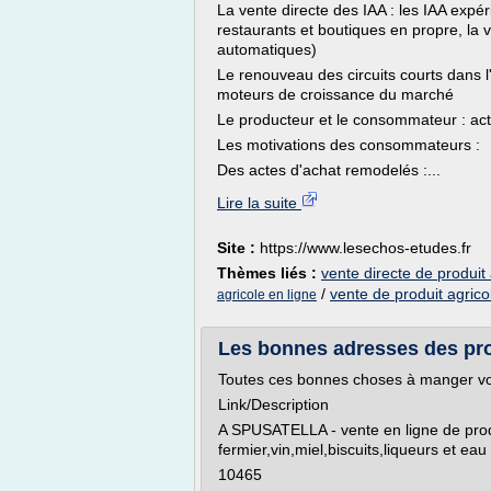
La vente directe des IAA : les IAA expér
restaurants et boutiques en propre, la v
automatiques)
Le renouveau des circuits courts dans l'
moteurs de croissance du marché
Le producteur et le consommateur : act
Les motivations des consommateurs :
Des actes d'achat remodelés :...
Lire la suite
Site :
https://www.lesechos-etudes.fr
Thèmes liés :
vente directe de produit 
/
vente de produit agrico
agricole en ligne
Les bonnes adresses des pro
Toutes ces bonnes choses à manger vo
Link/Description
A SPUSATELLA - vente en ligne de prod
fermier,vin,miel,biscuits,liqueurs et eau
10465