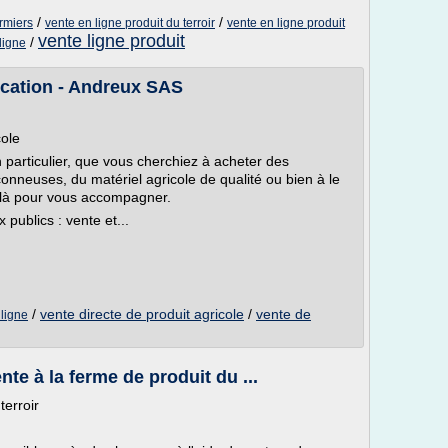
/
/
ermiers
vente en ligne produit du terroir
vente en ligne produit
vente ligne produit
/
ligne
location - Andreux SAS
cole
particulier, que vous cherchiez à acheter des
onneuses, du matériel agricole de qualité ou bien à le
t là pour vous accompagner.
 publics : vente et...
/
vente directe de produit agricole
/
vente de
 ligne
te à la ferme de produit du ...
terroir