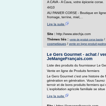
A CAVA - A Cava, votre épicerie corse.
4410
AU PANIER CORSE - Boutique en ligne de
fromage, terrine, miel,...
Lire la suite
Site :
http://www.atechja.com
Thèmes liés :
/
vente de produit corse bastia
cosmetiques
/
vente en ligne produit gast
Le Gers Gourmet - achat / ven
JeMangeFrançais.com
Liste des produits du fournisseur Le G
Vente en ligne de Produits fermiers
Le Gers Gourmet c'est une histoire de 
génération en génération. Vous l'aurez 
terroir et de bons produits fermiers qui
L'exploitation agricole familiale se situe
Lire la suite
Site :
https://jemangefrancais.com