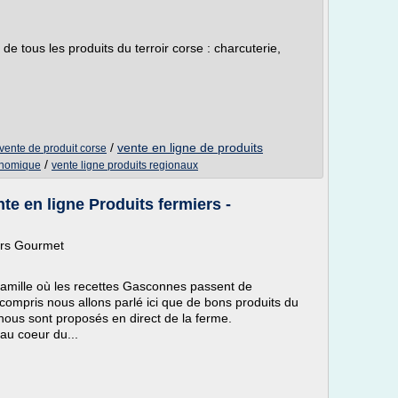
 tous les produits du terroir corse : charcuterie,
/
vente en ligne de produits
vente de produit corse
/
ronomique
vente ligne produits regionaux
te en ligne Produits fermiers -
ers Gourmet
famille où les recettes Gasconnes passent de
compris nous allons parlé ici que de bons produits du
 nous sont proposés en direct de la ferme.
 au coeur du...