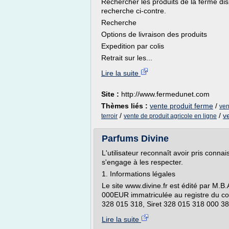
Rechercher les produits de la ferme di
recherche ci-contre.
Recherche
Options de livraison des produits
Expedition par colis
Retrait sur les...
Lire la suite
Site :
http://www.fermedunet.com
Thèmes liés :
vente produit ferme
/
ven
/
/
v
terroir
vente de produit agricole en ligne
Parfums Divine
L'utilisateur reconnaît avoir pris conna
s'engage à les respecter.
1. Informations légales
Le site www.divine.fr est édité par M.B.
000EUR immatriculée au registre du c
328 015 318, Siret 328 015 318 000 38, 
Lire la suite