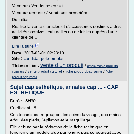
Vendeur / Vendeuse en ski
Vendeur armurier / Vendeuse armurière
Définition
Réalise la vente d'articles et d'accessoires destinés à des
activités sportives, culturelles ou de loisirs auprès d'une
clientèle de...
Lire la suite
Date:
2017-03-04 02:23:19
Site :
candidat.pole-emploi.fr
vente d un produit
Thèmes liés :
/
emploi vente produits
/
/
/
vente produit culturel
fiche produit bac vente
culturels
fiche
produit bep vente
Sujet cap esthétique, annales cap ... - CAP
ESTHETIQUE
Durée : 3H30
Coefficient : 8
Ces techniques regroupent les soins du visage, des mains
et/ou des pieds, l'épilation et le maquillage.
Elle débute par la rédaction de la fiche technique en
fonction d'un modèle élue par le jury, puis se poursuit avec