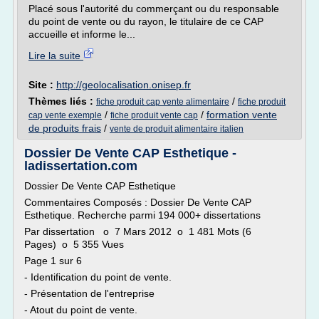
Placé sous l'autorité du commerçant ou du responsable
du point de vente ou du rayon, le titulaire de ce CAP
accueille et informe le...
Lire la suite
Site :
http://geolocalisation.onisep.fr
Thèmes liés :
/
fiche produit cap vente alimentaire
fiche produit
/
/
formation vente
cap vente exemple
fiche produit vente cap
de produits frais
/
vente de produit alimentaire italien
Dossier De Vente CAP Esthetique -
ladissertation.com
Dossier De Vente CAP Esthetique
Commentaires Composés : Dossier De Vente CAP
Esthetique. Recherche parmi 194 000+ dissertations
Par dissertation o 7 Mars 2012 o 1 481 Mots (6
Pages) o 5 355 Vues
Page 1 sur 6
- Identification du point de vente.
- Présentation de l'entreprise
- Atout du point de vente.