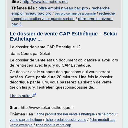
Site :
http://www.lesmetiers.net
Thèmes liés :
offre emploi niveau bac pro
/
recherche
emploi niveau bac pro
/
/
recherche
bac pro commerce a domicile
/
offre emploi niveau
d'emploi animation vente grande surface
bac 3
Le dossier de vente CAP Esthétique – Sekaï
Esthétique ...
Le dossier de vente CAP Esthétique 12
dans Cours par Sekaï
Le dossier de vente est un document obligatoire à avoir lors
de l'entretien avec le jury du CAP Esthétique.
Ce dossier est le support des questions qui vous seront
posées. Cette partie dure 20 minutes. Une fois le dossier
décortiqué par le jury, vous passerez au sketch de vente
(selon les jury, l'entretien questions/dossier de...
Lire la suite
Site :
http://www.sekai-esthetique.fr
Thèmes liés :
/
fiche produit dossier vente esthetique
fiche produit
/
/
vente cap esthetique
fiche produit dossier vente
fiche produit cap
/
vente exemple
fiche produit vente cap