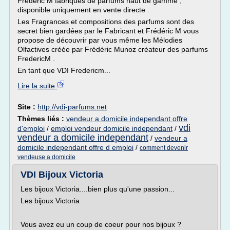
Frédéric M fabriques de parfums haut de gamme ,
disponible uniquement en vente directe .
Les Fragrances et compositions des parfums sont des
secret bien gardées par le Fabricant et Frédéric M vous
propose de découvrir par vous même les Mélodies
Olfactives créée par Frédéric Munoz créateur des parfums
FredericM .
En tant que VDI Fredericm...
Lire la suite
Site :
http://vdi-parfums.net
Thèmes liés :
vendeur a domicile independant offre
vdi
d'emploi
/
emploi vendeur domicile independant
/
vendeur a domicile independant
/
vendeur a
domicile independant offre d emploi
/
comment devenir
vendeuse a domicile
VDI Bijoux Victoria
Les bijoux Victoria....bien plus qu'une passion...
Les bijoux Victoria
Vous avez eu un coup de coeur pour nos bijoux ?