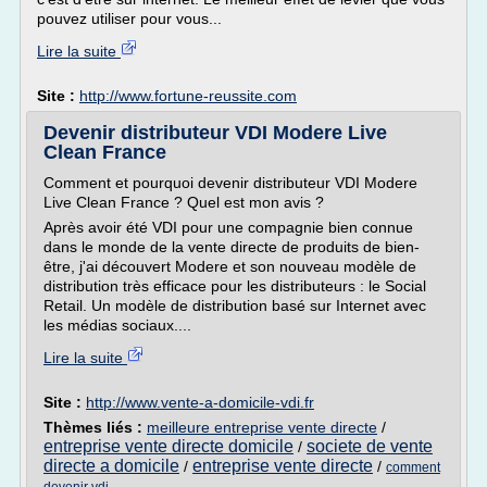
pouvez utiliser pour vous...
Lire la suite
Site :
http://www.fortune-reussite.com
Devenir distributeur VDI Modere Live
Clean France
Comment et pourquoi devenir distributeur VDI Modere
Live Clean France ? Quel est mon avis ?
Après avoir été VDI pour une compagnie bien connue
dans le monde de la vente directe de produits de bien-
être, j'ai découvert Modere et son nouveau modèle de
distribution très efficace pour les distributeurs : le Social
Retail. Un modèle de distribution basé sur Internet avec
les médias sociaux....
Lire la suite
Site :
http://www.vente-a-domicile-vdi.fr
Thèmes liés :
meilleure entreprise vente directe
/
entreprise vente directe domicile
societe de vente
/
directe a domicile
entreprise vente directe
/
/
comment