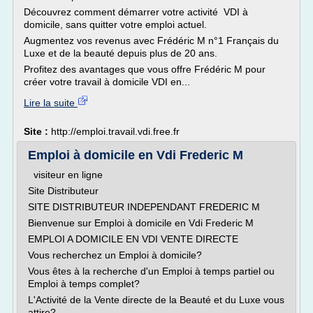
Découvrez comment démarrer votre activité VDI à
domicile, sans quitter votre emploi actuel.
Augmentez vos revenus avec Frédéric M n°1 Français du
Luxe et de la beauté depuis plus de 20 ans.
Profitez des avantages que vous offre Frédéric M pour
créer votre travail à domicile VDI en...
Lire la suite
Site :
http://emploi.travail.vdi.free.fr
Emploi à domicile en Vdi Frederic M
visiteur en ligne
Site Distributeur
SITE DISTRIBUTEUR INDEPENDANT FREDERIC M
Bienvenue sur Emploi à domicile en Vdi Frederic M
EMPLOI A DOMICILE EN VDI VENTE DIRECTE
Vous recherchez un Emploi à domicile?
Vous êtes à la recherche d'un Emploi à temps partiel ou
Emploi à temps complet?
L'Activité de la Vente directe de la Beauté et du Luxe vous
attire?