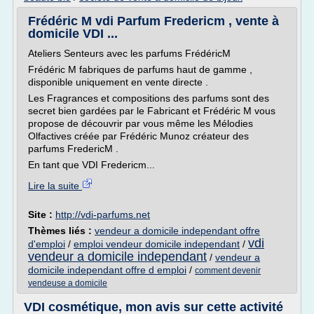
Frédéric M vdi Parfum Fredericm , vente à
domicile VDI ...
Ateliers Senteurs avec les parfums FrédéricM
Frédéric M fabriques de parfums haut de gamme ,
disponible uniquement en vente directe .
Les Fragrances et compositions des parfums sont des
secret bien gardées par le Fabricant et Frédéric M vous
propose de découvrir par vous même les Mélodies
Olfactives créée par Frédéric Munoz créateur des
parfums FredericM .
En tant que VDI Fredericm...
Lire la suite
Site :
http://vdi-parfums.net
Thèmes liés :
vendeur a domicile independant offre
vdi
d'emploi
/
emploi vendeur domicile independant
/
vendeur a domicile independant
/
vendeur a
domicile independant offre d emploi
/
comment devenir
vendeuse a domicile
VDI cosmétique, mon avis sur cette activité