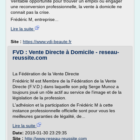
Véritable opportunité pour trouver un emploi ou engager
une reconversion professionnelle, la vente à domicile ne
connait pas la crise.
Frédéric M, entreprise...
Lire la suite
Site :
https://www.vdi-beaute.fr
FVD : Vente Directe à Domicile - reseau-
reussite.com
La Fédération de la Vente Directe
Frédéric M est Membre de la Fédération de la Vente
Directe (F.V.D.) dans laquelle son pdg Serge Munoz a
toujours joué un rôle actif au service de l'image et de la
législation de la profession.
L'adhésion et la participation de Frédéric M à cette
instance professionnelle officielle sont pour vous les
meilleures garanties de légalité, de...
Lire la suite
Date:
2018-01-30 23:29:35
Site :
http://www.reseau-reussite.com