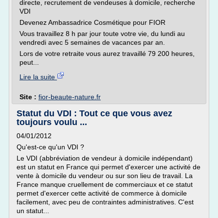
directe, recrutement de vendeuses à domicile, recherche
VDI
Devenez Ambassadrice Cosmétique pour FIOR
Vous travaillez 8 h par jour toute votre vie, du lundi au
vendredi avec 5 semaines de vacances par an.
Lors de votre retraite vous aurez travaillé 79 200 heures,
peut...
Lire la suite
Site :
fior-beaute-nature.fr
Statut du VDI : Tout ce que vous avez
toujours voulu ...
04/01/2012
Qu'est-ce qu'un VDI ?
Le VDI (abbréviation de vendeur à domicile indépendant)
est un statut en France qui permet d'exercer une activité de
vente à domicile du vendeur ou sur son lieu de travail. La
France manque cruellement de commerciaux et ce statut
permet d'exercer cette activité de commerce à domicile
facilement, avec peu de contraintes administratives. C'est
un statut...