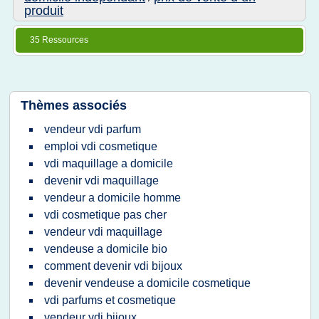
produit
35 Ressources
Thèmes associés
vendeur vdi parfum
emploi vdi cosmetique
vdi maquillage a domicile
devenir vdi maquillage
vendeur a domicile homme
vdi cosmetique pas cher
vendeur vdi maquillage
vendeuse a domicile bio
comment devenir vdi bijoux
devenir vendeuse a domicile cosmetique
vdi parfums et cosmetique
vendeur vdi bijoux