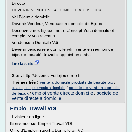
Directe
DEVENIR VENDEUSE A DOMICILE VDI BIJOUX
Vdi Bijoux a domicile
Devenir Vendeur, Vendeuse à domicile de Bijoux.
Découvrez nos Bijoux , notre Concept Vdi à domicile et
complétez vos revenus
Vendeuse a Domicile Vdi
Devenir vendeuse a domicile vdi : vente en reunion de
bijoux et beauté, travail d'appoint en statut...
Lire la suite
Site :
http://devenez.vdi.bijoux.free.fr
Thèmes liés :
vente a domicile produits de beaute bio
/
/
societe de vente a domicile
catalogue bijoux vente a domicile
emploi vente directe domicile
societe de
de bijoux
/
/
vente directe a domicile
Emploi Travail VDI
1 visiteur en ligne
Bienvenue sur Emploi Travail VDI
Offre d'Emploi Travail à Domicile en VDI