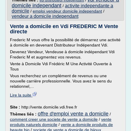
Thèmes liés :
/
vdi distributeur independant
domicile independant
activite independante a
/
domicile
/
emploi vendeur domicile independant
/
vendeur a domicile independant
Vente a domicile en Vdi FREDERIC M Vente
directe
Frederic M vous offre la possibilité de démarrez une activité
à domicile en devenant Distributeur Indépendant Vdi.
Devenez Vendeur, Vendeuse à domicile indépendant Vdi
Frederic M et augmentez vos revenus.
Vente à Domicile Vdi Frédéric M Une Activité Ouverte à
Tous
Vous recherchez un complément de revenus ou une
nouvelle carrière professionnelle. Vous avez le sens du
relationnel,...
Lire la suite
Site :
http://vente.domicile.vdi.free.fr
offre d'emploi vente a domicile
Thèmes liés :
/
comment creer une societe de vente a domicile
/
vente
produits naturels domicile
/
vente a domicile produits de
beaute bio
/
societe de vente a domicile de bijoux