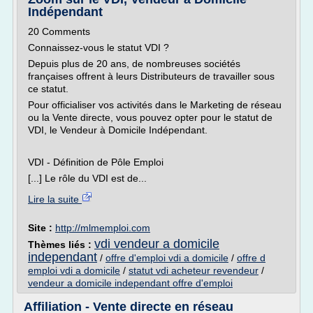
Indépendant
20 Comments
Connaissez-vous le statut VDI ?
Depuis plus de 20 ans, de nombreuses sociétés
françaises offrent à leurs Distributeurs de travailler sous
ce statut.
Pour officialiser vos activités dans le Marketing de réseau
ou la Vente directe, vous pouvez opter pour le statut de
VDI, le Vendeur à Domicile Indépendant.
VDI - Définition de Pôle Emploi
[...] Le rôle du VDI est de...
Lire la suite
Site :
http://mlmemploi.com
vdi vendeur a domicile
Thèmes liés :
independant
/
offre d'emploi vdi a domicile
/
offre d
emploi vdi a domicile
/
statut vdi acheteur revendeur
/
vendeur a domicile independant offre d'emploi
Affiliation - Vente directe en réseau