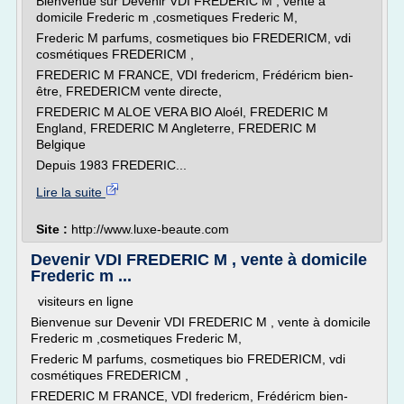
Bienvenue sur Devenir VDI FREDERIC M , vente à
domicile Frederic m ,cosmetiques Frederic M,
Frederic M parfums, cosmetiques bio FREDERICM, vdi
cosmétiques FREDERICM ,
FREDERIC M FRANCE, VDI fredericm, Frédéricm bien-
être, FREDERICM vente directe,
FREDERIC M ALOE VERA BIO Aloél, FREDERIC M
England, FREDERIC M Angleterre, FREDERIC M
Belgique
Depuis 1983 FREDERIC...
Lire la suite
Site :
http://www.luxe-beaute.com
Devenir VDI FREDERIC M , vente à domicile
Frederic m ...
visiteurs en ligne
Bienvenue sur Devenir VDI FREDERIC M , vente à domicile
Frederic m ,cosmetiques Frederic M,
Frederic M parfums, cosmetiques bio FREDERICM, vdi
cosmétiques FREDERICM ,
FREDERIC M FRANCE, VDI fredericm, Frédéricm bien-