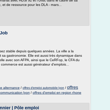
nariat avec HDSI 92 et l'Ufisc dans le cadre de sa
e, et de ressource pour les DLA - mars...
sJob
ez stable depuis quelques années. La ville a la
et sa gastronomie. Elle est aussi très dynamique dans
elle avec son AFPA, ainsi que le CeRFop, le CFA du
 commerce est aussi générateur d'emplois...
offres
e alternance
/
/
offres d'emploi automobile lyon
 communication lyon
/
offres d'emploi en region rhone
nnier | Pôle emploi