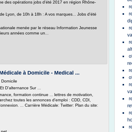
me des opérations jobs d'été 2017 en région Rhône-
r
r
e de Lyon, de 10h à 18h : A vos marques... Jobs d'été
d
nationale menée par le réseau Information Jeunesse
r
usieurs années comme un...
va
r
al
o
re
r
Médicale à Domicile - Medical ...
o
à Domicile
r
t D'alternance Sur ...
v
nance, formation continue ... lettres de motivation,
r
cherchez toutes les annonces d'emploi : CDD, CDI,
onnexion. ... Carrière Médicale: Twitter: Plan du site:
re
r
ho
r
.net