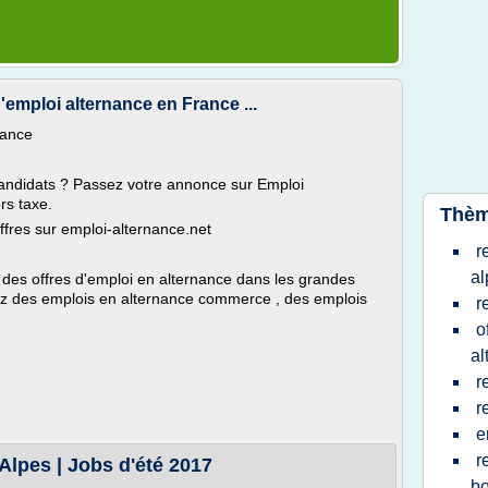
mploi alternance en France ...
nance
andidats ? Passez votre annonce sur Emploi
rs taxe.
Thèm
offres sur emploi-alternance.net
r
al
te des offres d'emploi en alternance dans les grandes
rez des emplois en alternance commerce , des emplois
r
o
al
r
r
e
r
lpes | Jobs d'été 2017
bo