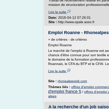
Travail de recensement réalisé en parte
mission de structuration professionnell
Lire la suite
Date:
2018-04-12 07:26:01
Site :
http://www.opale.asso.fr
Emploi Roanne - Rhonealpe
+ de critères - de critères
Emploi Roanne
Le marché de l'emploi à Roanne est ass
chance d'être connue pour son textile 
le domaine de la formation professionn
Roannais, le CFA du BTP et le CFAI. Le
Lire la suite
Site :
rhonealpesjob.com
Thèmes liés :
offres d'emploi commerc
d'emploi france 5
/
offres d'emploi
alpes
A la recherche d'un job saiso