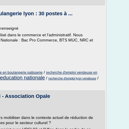
angerie lyon : 30 postes à ...
 renseigné
lisé dans le commerce et l'administratif. Nous
n Nationale : Bac Pro Commerce, BTS MUC, NRC et
/
 en boulangerie patisserie
recherche d'emploi vendeuse en
'education nationale
/
/
recherche d'emploi lyon vendeuse
i - Association Opale
rs mobiliser dans le contexte actuel de réduction de
ues pour le secteur culturel ?