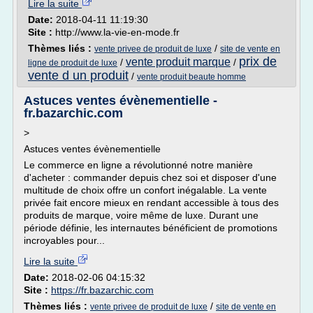
Lire la suite
Date:
2018-04-11 11:19:30
Site :
http://www.la-vie-en-mode.fr
Thèmes liés :
/
vente privee de produit de luxe
site de vente en
prix de
vente produit marque
/
/
ligne de produit de luxe
vente d un produit
/
vente produit beaute homme
Astuces ventes évènementielle -
fr.bazarchic.com
>
Astuces ventes évènementielle
Le commerce en ligne a révolutionné notre manière
d'acheter : commander depuis chez soi et disposer d'une
multitude de choix offre un confort inégalable. La vente
privée fait encore mieux en rendant accessible à tous des
produits de marque, voire même de luxe. Durant une
période définie, les internautes bénéficient de promotions
incroyables pour...
Lire la suite
Date:
2018-02-06 04:15:32
Site :
https://fr.bazarchic.com
Thèmes liés :
/
vente privee de produit de luxe
site de vente en