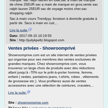
marque. sac ralph lauren en toile,sac a main de marque
de chine 25EUR sac a main de marque en gros,vente sac
ralph lauren 25EUR sac de voyage moins cher,sac
shopping ralph
Sac à main cours Trendyyy. livraison à domicile gratuite à
partir de. Sacs à main en cuir,...
Lire la suite
Date:
2017-09-15 10:19:55
Site :
http://judykpeltz.blogspot.com
Ventes privées - Showroomprivé
Showroomprive.com est un site internet de ventes privées
qui organise pour ses membres des ventes exclusives de
grandes marques. Chez showroomprive.com, vous
trouverez un large choix de produits avec des réductions
allant jusqu'à -70% sur le prêt-à-porter homme, femme,
enfant ( vestes, pantalons jeans, t-shirts, robes , vêtements
de grossesse etc.). Vous profiterez aussi de ventes
accessoires avec une sélection de ceintures, cravates,...
Lire la suite
Site :
showroomprive.com