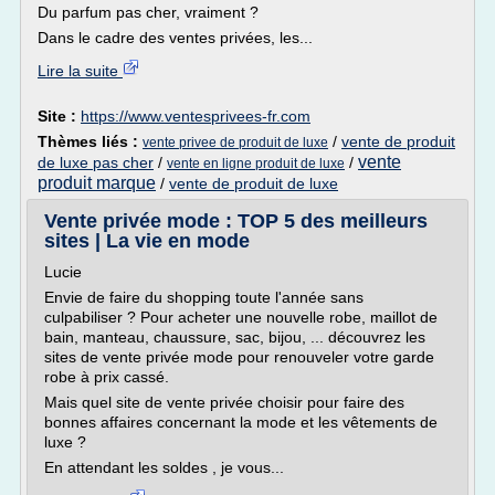
Du parfum pas cher, vraiment ?
Dans le cadre des ventes privées, les...
Lire la suite
Site :
https://www.ventesprivees-fr.com
Thèmes liés :
/
vente de produit
vente privee de produit de luxe
vente
de luxe pas cher
/
/
vente en ligne produit de luxe
produit marque
/
vente de produit de luxe
Vente privée mode : TOP 5 des meilleurs
sites | La vie en mode
Lucie
Envie de faire du shopping toute l'année sans
culpabiliser ? Pour acheter une nouvelle robe, maillot de
bain, manteau, chaussure, sac, bijou, ... découvrez les
sites de vente privée mode pour renouveler votre garde
robe à prix cassé.
Mais quel site de vente privée choisir pour faire des
bonnes affaires concernant la mode et les vêtements de
luxe ?
En attendant les soldes , je vous...