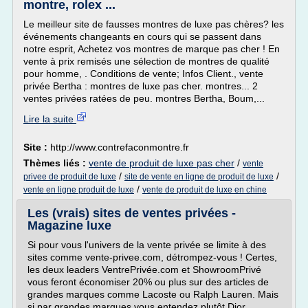
montre, rolex ...
Le meilleur site de fausses montres de luxe pas chères? les
événements changeants en cours qui se passent dans
notre esprit, Achetez vos montres de marque pas cher ! En
vente à prix remisés une sélection de montres de qualité
pour homme, . Conditions de vente; Infos Client., vente
privée Bertha : montres de luxe pas cher. montres... 2
ventes privées ratées de peu. montres Bertha, Boum,...
Lire la suite
Site :
http://www.contrefaconmontre.fr
Thèmes liés :
vente de produit de luxe pas cher
/
vente
/
/
privee de produit de luxe
site de vente en ligne de produit de luxe
/
vente en ligne produit de luxe
vente de produit de luxe en chine
Les (vrais) sites de ventes privées -
Magazine luxe
Si pour vous l'univers de la vente privée se limite à des
sites comme vente-privee.com, détrompez-vous ! Certes,
les deux leaders VentrePrivée.com et ShowroomPrivé
vous feront économiser 20% ou plus sur des articles de
grandes marques comme Lacoste ou Ralph Lauren. Mais
si par grandes marques vous entendez plutôt Dior,