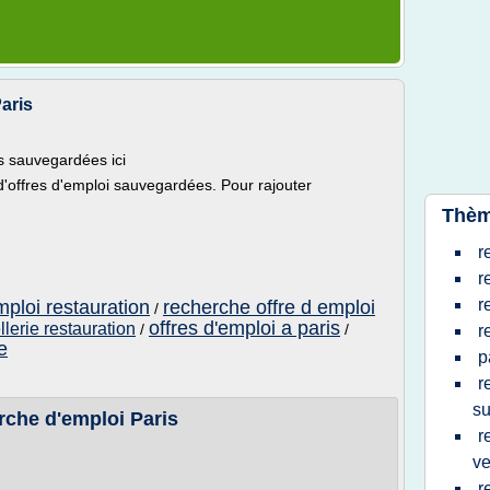
aris
s sauvegardées ici
'offres d'emploi sauvegardées. Pour rajouter
Thèm
r
r
r
mploi restauration
recherche offre d emploi
/
offres d'emploi a paris
lerie restauration
/
/
r
e
p
r
su
rche d'emploi Paris
r
ve
r