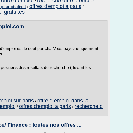
offre d emploi
recherche offre d emploi
/
offres d'emploi a paris
 pour etudiant
/
/
 gratuites
Emploi.com
d'emploi est le coût par clic. Vous payez uniquement
s.
 positions des résultats de recherche (devant les
mploi sur paris
offre d emploi dans la
/
 emploi
offres d'emploi a paris
recherche d
/
/
 Finance : toutes nos offres ...