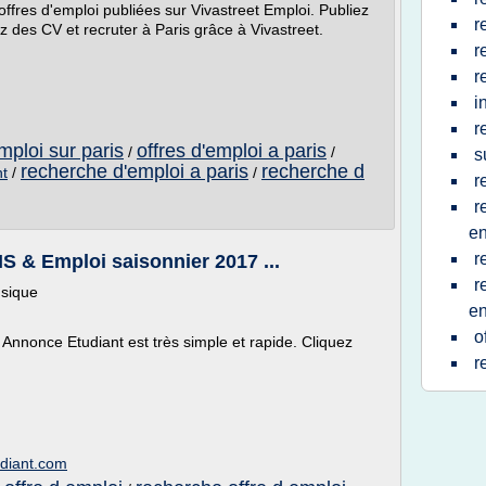
offres d'emploi publiées sur Vivastreet Emploi. Publiez
r
z des CV et recruter à Paris grâce à Vivastreet.
r
r
i
r
mploi sur paris
offres d'emploi a paris
/
/
s
recherche d'emploi a paris
recherche d
nt
/
/
r
r
e
r
S & Emploi saisonnier 2017 ...
r
usique
en
o
nnonce Etudiant est très simple et rapide. Cliquez
r
udiant.com