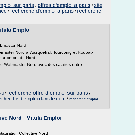
mploi sur paris
offres d'emploi a paris
site
/
/
nce
recherche d'emploi a paris
recherche
/
/
itula Emploi
Webmaster Nord
bmaster Nord à Wasquehal, Tourcoing et Roubaix,
épartement de Nord.
he Webmaster Nord avec des salaires entre...
recherche offre d emploi sur paris
/
/
ord
echerche d emploi dans le nord
/
recherche emploi
ive Nord | Mitula Emploi
stauration Collective Nord