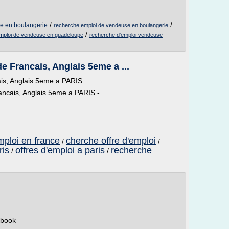
/
/
e en boulangerie
recherche emploi de vendeuse en boulangerie
/
mploi de vendeuse en guadeloupe
recherche d'emploi vendeuse
e Francais, Anglais 5eme a ...
ais, Anglais 5eme a PARIS
cais, Anglais 5eme a PARIS -...
mploi en france
cherche offre d'emploi
/
/
ris
offres d'emploi a paris
recherche
/
/
cebook