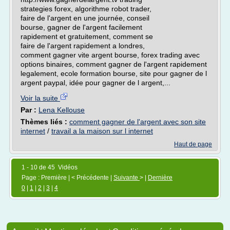
strategies forex, algorithme robot trader,
faire de l'argent en une journée, conseil
bourse, gagner de l'argent facilement
rapidement et gratuitement, comment se
faire de l'argent rapidement a londres,
comment gagner vite argent bourse, forex trading avec
options binaires, comment gagner de l'argent rapidement
legalement, ecole formation bourse, site pour gagner de l
argent paypal, idée pour gagner de l argent,...
Voir la suite
Par :
Lena Kellouse
Thèmes liés :
comment gagner de l'argent avec son site
internet
/
travail a la maison sur l internet
Haut de page
1 - 10 de 45 Vidéos
Page : Première | < Précédente |
Suivante
> |
Dernière
0
|
1
|
2
|
3
|
4