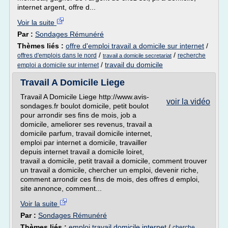
internet argent, offre d...
Voir la suite
Par :
Sondages Rémunéré
Thèmes liés :
offre d'emploi travail a domicile sur internet
/
/
/
offres d'emplois dans le nord
recherche
travail a domicile secretariat
/
travail du domicile
emploi a domicile sur internet
Travail A Domicile Liege
Travail A Domicile Liege http://www.avis-
voir la vidéo
sondages.fr boulot domicile, petit boulot
pour arrondir ses fins de mois, job a
domicile, ameliorer ses revenus, travail a
domicile parfum, travail domicile internet,
emploi par internet a domicile, travailler
depuis internet travail a domicile loiret,
travail a domicile, petit travail a domicile, comment trouver
un travail a domicile, chercher un emploi, devenir riche,
comment arrondir ces fins de mois, des offres d emploi,
site annonce, comment...
Voir la suite
Par :
Sondages Rémunéré
Thèmes liés :
emploi travail domicile internet
/
cherche