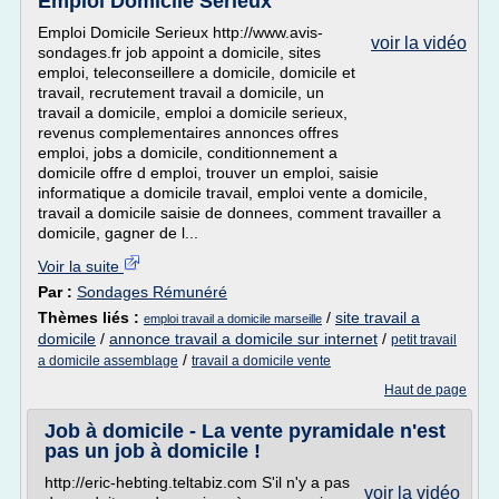
Emploi Domicile Serieux
Emploi Domicile Serieux http://www.avis-
voir la vidéo
sondages.fr job appoint a domicile, sites
emploi, teleconseillere a domicile, domicile et
travail, recrutement travail a domicile, un
travail a domicile, emploi a domicile serieux,
revenus complementaires annonces offres
emploi, jobs a domicile, conditionnement a
domicile offre d emploi, trouver un emploi, saisie
informatique a domicile travail, emploi vente a domicile,
travail a domicile saisie de donnees, comment travailler a
domicile, gagner de l...
Voir la suite
Par :
Sondages Rémunéré
Thèmes liés :
/
site travail a
emploi travail a domicile marseille
domicile
/
annonce travail a domicile sur internet
/
petit travail
/
a domicile assemblage
travail a domicile vente
Haut de page
Job à domicile - La vente pyramidale n'est
pas un job à domicile !
http://eric-hebting.teltabiz.com S'il n'y a pas
voir la vidéo