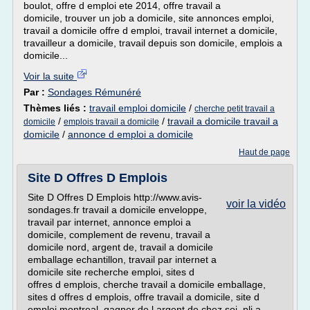
boulot, offre d emploi ete 2014, offre travail a
domicile, trouver un job a domicile, site annonces emploi,
travail a domicile offre d emploi, travail internet a domicile,
travailleur a domicile, travail depuis son domicile, emplois a
domicile...
Voir la suite
Par :
Sondages Rémunéré
Thèmes liés :
travail emploi domicile
/
cherche petit travail a
/
/
travail a domicile travail a
domicile
emplois travail a domicile
domicile
/
annonce d emploi a domicile
Haut de page
Site D Offres D Emplois
Site D Offres D Emplois http://www.avis-
voir la vidéo
sondages.fr travail a domicile enveloppe,
travail par internet, annonce emploi a
domicile, complement de revenu, travail a
domicile nord, argent de, travail a domicile
emballage echantillon, travail par internet a
domicile site recherche emploi, sites d
offres d emplois, cherche travail a domicile emballage,
sites d offres d emplois, offre travail a domicile, site d
emploi montreal, gagner de l argent de chez soi, pli a