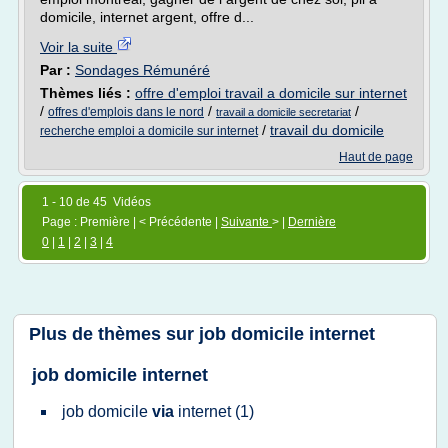
domicile, internet argent, offre d...
Voir la suite
Par :
Sondages Rémunéré
Thèmes liés :
offre d'emploi travail a domicile sur internet
/
/
/
offres d'emplois dans le nord
travail a domicile secretariat
/
travail du domicile
recherche emploi a domicile sur internet
Haut de page
1 - 10 de 45 Vidéos
Page : Première | < Précédente |
Suivante
> |
Dernière
0
|
1
|
2
|
3
|
4
Plus de thèmes sur
job domicile internet
job domicile internet
job domicile
via
internet
(1)