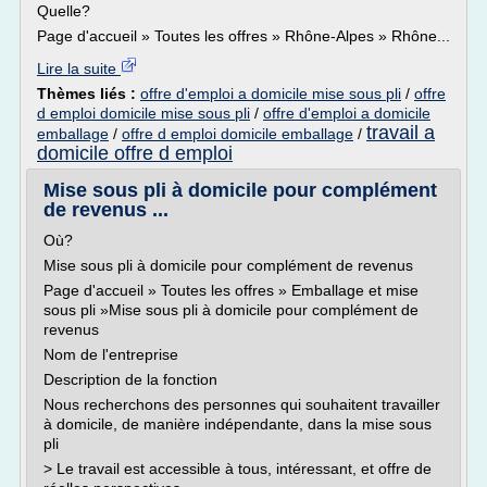
Quelle?
Page d'accueil » Toutes les offres » Rhône-Alpes » Rhône...
Lire la suite
Thèmes liés :
offre d'emploi a domicile mise sous pli
/
offre
d emploi domicile mise sous pli
/
offre d'emploi a domicile
travail a
emballage
/
offre d emploi domicile emballage
/
domicile offre d emploi
Mise sous pli à domicile pour complément
de revenus ...
Où?
Mise sous pli à domicile pour complément de revenus
Page d'accueil » Toutes les offres » Emballage et mise
sous pli »Mise sous pli à domicile pour complément de
revenus
Nom de l'entreprise
Description de la fonction
Nous recherchons des personnes qui souhaitent travailler
à domicile, de manière indépendante, dans la mise sous
pli
> Le travail est accessible à tous, intéressant, et offre de